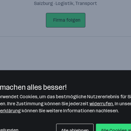
Salzburg · Logistik, Transport
Firma folgen
machen alles besser!
verwendet Cookies, um das bestmögliche Nutzererlebnis für S
Bitte stimme unseren Cookie-
len. Ihre Zustimmung können Sie jederzeit
widerrufen.
In unse
Richtlinien zu, um diese Karte
erklärung
können Sie weitere Informationen nachlesen.
anzuzeigen.
Zustimmung geben
tellungen
Alle ablehnen
Alle Cookies 