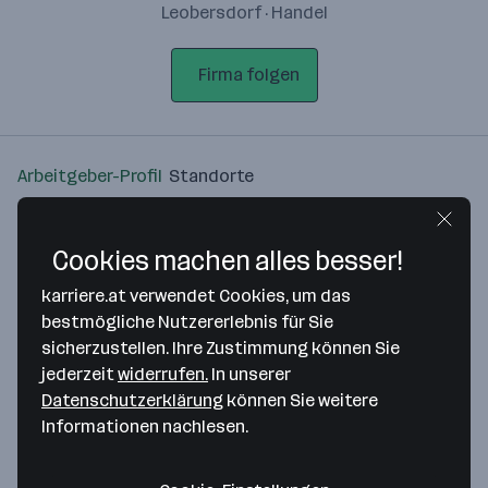
Leobersdorf · Handel
Firma folgen
Arbeitgeber-Profil
Standorte
Standort
Cookies machen alles besser!
karriere.at verwendet Cookies, um das
bestmögliche Nutzererlebnis für Sie
sicherzustellen. Ihre Zustimmung können Sie
Bitte stimme unseren Cookie-
jederzeit
widerrufen.
In unserer
Richtlinien zu, um diese Karte
Datenschutzerklärung
können Sie weitere
anzuzeigen.
Informationen nachlesen.
Zustimmung geben