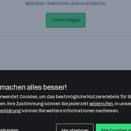
München · Elektronik, Automatisation
Firma folgen
machen alles besser!
verwendet Cookies, um das bestmögliche Nutzererlebnis für S
Bitte stimme unseren Cookie-
len. Ihre Zustimmung können Sie jederzeit
widerrufen.
In unse
Richtlinien zu, um diese Karte
erklärung
können Sie weitere Informationen nachlesen.
anzuzeigen.
Zustimmung geben
tellungen
Alle ablehnen
Alle Cookies 