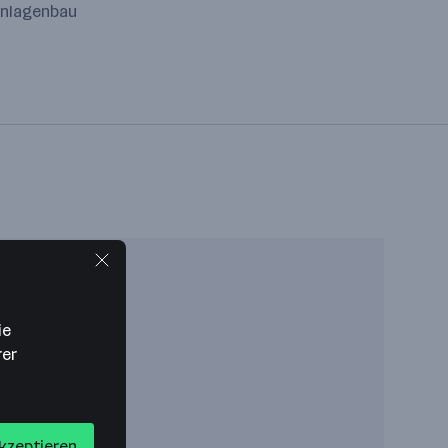
 Anlagenbau
ie
rer
akzeptieren