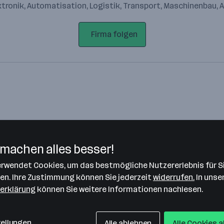
ktronik, Automatisation, Logistik, Transport, Maschinenbau,
Firma folgen
machen alles besser!
verwendet Cookies, um das bestmögliche Nutzererlebnis für S
Bitte stimme unseren Cookie-
len. Ihre Zustimmung können Sie jederzeit
widerrufen.
In unse
Richtlinien zu, um diese Karte
erklärung
können Sie weitere Informationen nachlesen.
anzuzeigen.
Zustimmung geben
tellungen
Alle ablehnen
Alle Cookies 