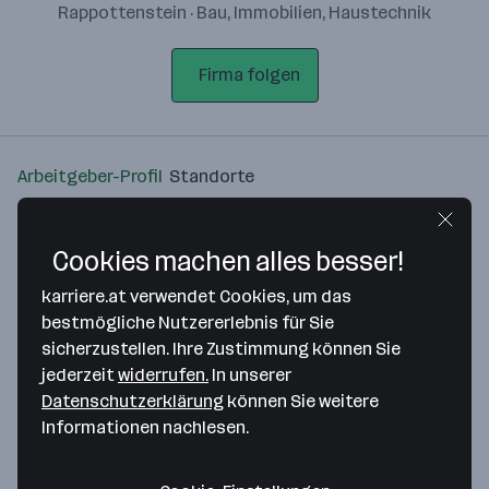
Rappottenstein · Bau, Immobilien, Haustechnik
Firma folgen
Arbeitgeber-Profil
Standorte
Standort
Cookies machen alles besser!
karriere.at verwendet Cookies, um das
bestmögliche Nutzererlebnis für Sie
sicherzustellen. Ihre Zustimmung können Sie
Bitte stimme unseren Cookie-
jederzeit
widerrufen.
In unserer
Richtlinien zu, um diese Karte
Datenschutzerklärung
können Sie weitere
anzuzeigen.
Informationen nachlesen.
Zustimmung geben