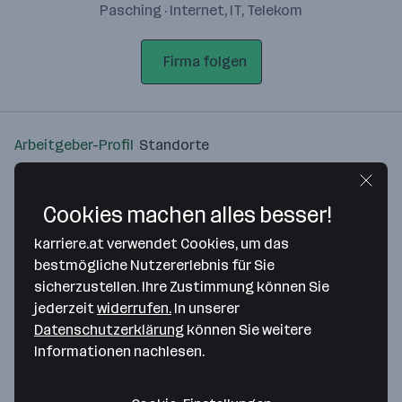
Pasching · Internet, IT, Telekom
Firma folgen
Arbeitgeber-Profil
Standorte
Standort
Cookies machen alles besser!
karriere.at verwendet Cookies, um das
bestmögliche Nutzererlebnis für Sie
sicherzustellen. Ihre Zustimmung können Sie
Bitte stimme unseren Cookie-
jederzeit
widerrufen.
In unserer
Richtlinien zu, um diese Karte
Datenschutzerklärung
können Sie weitere
anzuzeigen.
Informationen nachlesen.
Zustimmung geben