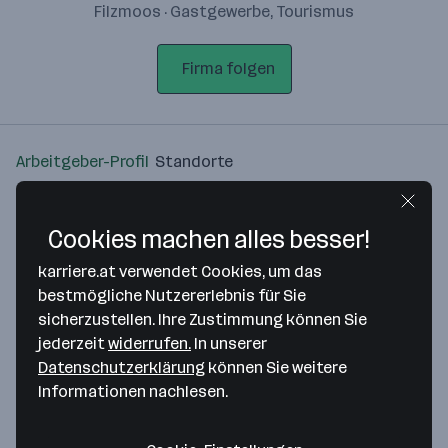
Filzmoos · Gastgewerbe, Tourismus
Firma folgen
Arbeitgeber-Profil
Standorte
Standort
Cookies machen alles besser!
karriere.at verwendet Cookies, um das
bestmögliche Nutzererlebnis für Sie
sicherzustellen. Ihre Zustimmung können Sie
Bitte stimme unseren Cookie-
jederzeit
widerrufen.
In unserer
Richtlinien zu, um diese Karte
Datenschutzerklärung
können Sie weitere
anzuzeigen.
Informationen nachlesen.
Zustimmung geben