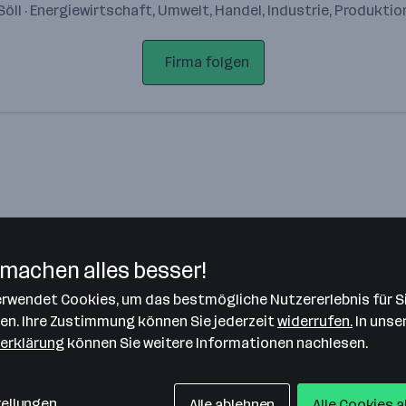
Söll · Energiewirtschaft, Umwelt, Handel, Industrie, Produktio
Firma folgen
machen alles besser!
verwendet Cookies, um das bestmögliche Nutzererlebnis für S
Bitte stimme unseren Cookie-
len. Ihre Zustimmung können Sie jederzeit
widerrufen.
In unse
Richtlinien zu, um diese Karte
erklärung
können Sie weitere Informationen nachlesen.
anzuzeigen.
Zustimmung geben
tellungen
Alle ablehnen
Alle Cookies 