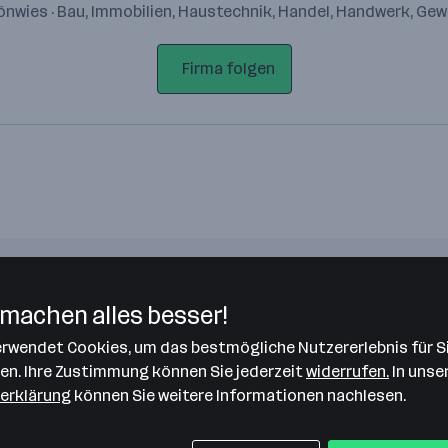
nwies · Bau, Immobilien, Haustechnik, Handel, Handwerk, Ge
Firma folgen
machen alles besser!
Bitte stimme unseren Cookie-
verwendet Cookies, um das bestmögliche Nutzererlebnis für S
Richtlinien zu, um diese Karte
len. Ihre Zustimmung können Sie jederzeit
widerrufen.
In unse
anzuzeigen.
erklärung
können Sie weitere Informationen nachlesen.
Zustimmung geben