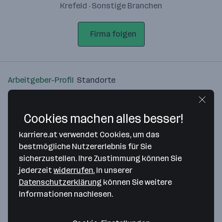
Krefeld · Sonstige Branchen
Firma folgen
Arbeitgeber-Profil
Standorte
Standort
Cookies machen alles besser!
karriere.at verwendet Cookies, um das
bestmögliche Nutzererlebnis für Sie
sicherzustellen. Ihre Zustimmung können Sie
Bitte stimme unseren Cookie-
jederzeit
widerrufen.
In unserer
Richtlinien zu, um diese Karte
Datenschutzerklärung
können Sie weitere
anzuzeigen.
Informationen nachlesen.
Zustimmung geben