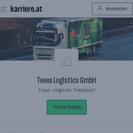
Zum
Anmelden
Seiteninhalt
springen
Tevex Logistics GmbH
Traun · Logistik, Transport
Firma folgen