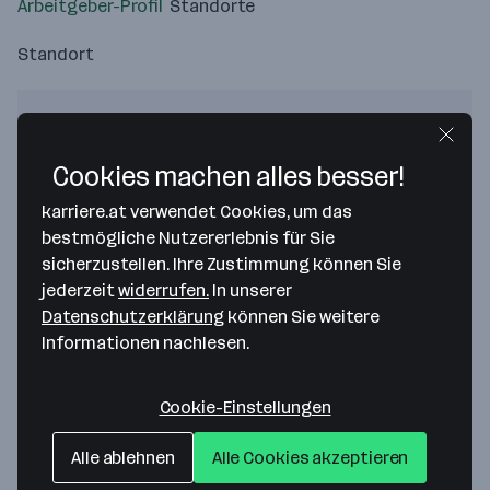
Arbeitgeber-Profil
Standorte
Standort
Cookies machen alles besser!
Bitte stimme unseren Cookie-
karriere.at verwendet Cookies, um das
Richtlinien zu, um diese Karte
bestmögliche Nutzererlebnis für Sie
anzuzeigen.
sicherzustellen. Ihre Zustimmung können Sie
Zustimmung geben
jederzeit
widerrufen.
In unserer
Datenschutzerklärung
können Sie weitere
Informationen nachlesen.
Cookie-Einstellungen
Tevex Logistics GmbH
Alle ablehnen
Alle Cookies akzeptieren
Johann-Roithner-Straße 131