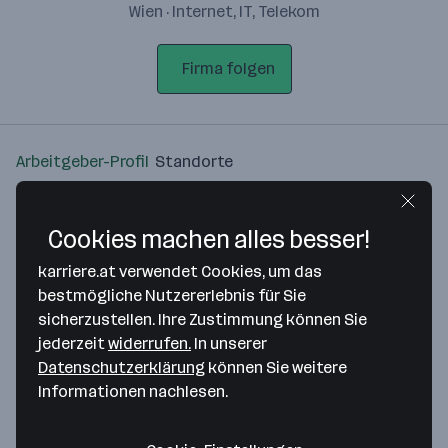
Wien · Internet, IT, Telekom
Firma folgen
Arbeitgeber-Profil
Standorte
Standort
Cookies machen alles besser!
karriere.at verwendet Cookies, um das
bestmögliche Nutzererlebnis für Sie
sicherzustellen. Ihre Zustimmung können Sie
Bitte stimme unseren Cookie-
jederzeit
widerrufen.
In unserer
Richtlinien zu, um diese Karte
Datenschutzerklärung
können Sie weitere
anzuzeigen.
Informationen nachlesen.
Zustimmung geben