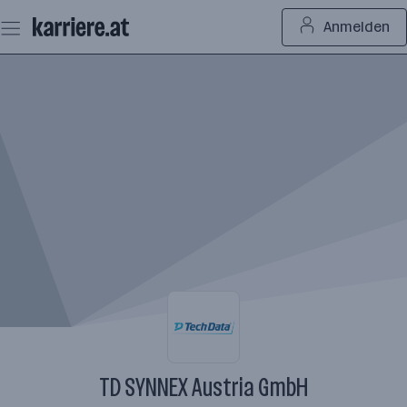
Zum
Anmelden
Seiteninhalt
springen
TD SYNNEX Austria GmbH