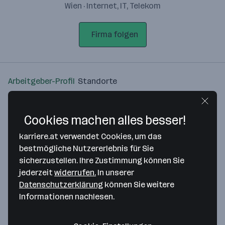
Wien · Internet, IT, Telekom
Firma folgen
Arbeitgeber-Profil
Standorte
Standort
Cookies machen alles besser!
karriere.at verwendet Cookies, um das
bestmögliche Nutzererlebnis für Sie
sicherzustellen. Ihre Zustimmung können Sie
Bitte stimme unseren Cookie-
jederzeit
widerrufen.
In unserer
Richtlinien zu, um diese Karte
Datenschutzerklärung
können Sie weitere
anzuzeigen.
Informationen nachlesen.
Zustimmung geben