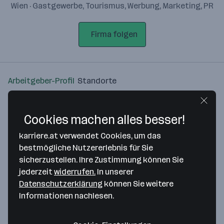
Wien · Gastgewerbe, Tourismus, Werbung, Marketing, PR
Firma folgen
Arbeitgeber-Profil
Standorte
Standort
Cookies machen alles besser!
karriere.at verwendet Cookies, um das
bestmögliche Nutzererlebnis für Sie
sicherzustellen. Ihre Zustimmung können Sie
Bitte stimme unseren Cookie-
jederzeit
widerrufen.
In unserer
Richtlinien zu, um diese Karte
Datenschutzerklärung
können Sie weitere
anzuzeigen.
Informationen nachlesen.
Zustimmung geben