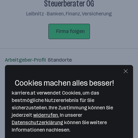
Steuerberater OG
Leibnitz · Banken, Finanz, Versicherung
Firma folgen
Arbeitgeber-Profil
Standorte
Standort
Cookies machen alles besser!
karriere.at verwendet Cookies, um das
bestmögliche Nutzererlebnis für Sie
sicherzustellen. Ihre Zustimmung können Sie
Bitte stimme unseren Cookie-
jederzeit
widerrufen.
In unserer
Richtlinien zu, um diese Karte
Datenschutzerklärung
können Sie weitere
anzuzeigen.
Informationen nachlesen.