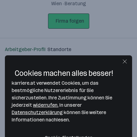
Wien · Beratung
Firma folgen
Arbeitgeber-Profil
Standorte
Standort
Cookies machen alles besser!
karriere.at verwendet Cookies, um das
bestmögliche Nutzererlebnis für Sie
sicherzustellen. Ihre Zustimmung können Sie
Bitte stimme unseren Cookie-
jederzeit
widerrufen.
In unserer
Richtlinien zu, um diese Karte
Datenschutzerklärung
können Sie weitere
anzuzeigen.
Informationen nachlesen.
Zustimmung geben