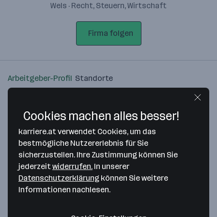
Wels · Recht, Steuern, Wirtschaft
Firma folgen
Arbeitgeber-Profil
Standorte
Standort
Cookies machen alles besser!
karriere.at verwendet Cookies, um das
bestmögliche Nutzererlebnis für Sie
sicherzustellen. Ihre Zustimmung können Sie
Bitte stimme unseren Cookie-
jederzeit
widerrufen.
In unserer
Richtlinien zu, um diese Karte
Datenschutzerklärung
können Sie weitere
anzuzeigen.
Informationen nachlesen.
Zustimmung geben