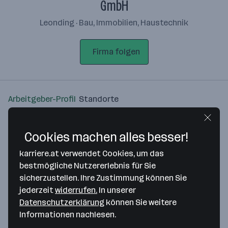
GmbH
Leonding · Bau, Immobilien, Haustechnik
Firma folgen
Arbeitgeber-Profil
Standorte
Standort
Cookies machen alles besser!
karriere.at verwendet Cookies, um das
bestmögliche Nutzererlebnis für Sie
sicherzustellen. Ihre Zustimmung können Sie
Bitte stimme unseren Cookie-
jederzeit
widerrufen.
In unserer
Richtlinien zu, um diese Karte
Datenschutzerklärung
können Sie weitere
anzuzeigen.
Informationen nachlesen.