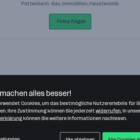
Pettenbach · Bau, Immobilien, Haustechnik
Firma folgen
machen alles besser!
verwendet Cookies, um das bestmögliche Nutzererlebnis für S
Bitte stimme unseren Cookie-
len. Ihre Zustimmung können Sie jederzeit
widerrufen.
In unse
Richtlinien zu, um diese Karte
erklärung
können Sie weitere Informationen nachlesen.
anzuzeigen.
Zustimmung geben
tellungen
Alle ablehnen
Alle Cookies 