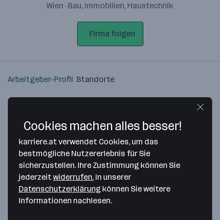
Wien · Bau, Immobilien, Haustechnik
Firma folgen
Arbeitgeber-Profil
Standorte
Standort
Cookies machen alles besser!
karriere.at verwendet Cookies, um das
bestmögliche Nutzererlebnis für Sie
sicherzustellen. Ihre Zustimmung können Sie
Bitte stimme unseren Cookie-
jederzeit
widerrufen.
In unserer
Richtlinien zu, um diese Karte
Datenschutzerklärung
können Sie weitere
anzuzeigen.
Informationen nachlesen.
Zustimmung geben