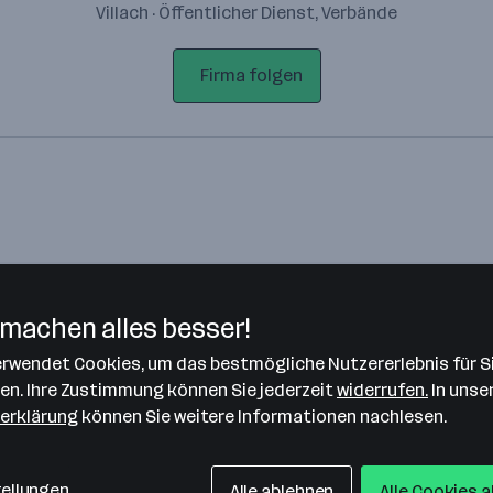
Villach · Öffentlicher Dienst, Verbände
Firma folgen
machen alles besser!
verwendet Cookies, um das bestmögliche Nutzererlebnis für S
Bitte stimme unseren Cookie-
len. Ihre Zustimmung können Sie jederzeit
widerrufen.
In unse
Richtlinien zu, um diese Karte
erklärung
können Sie weitere Informationen nachlesen.
anzuzeigen.
Zustimmung geben
tellungen
Alle ablehnen
Alle Cookies 