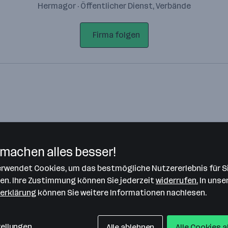
Hermagor · Öffentlicher Dienst, Verbände
Firma folgen
machen alles besser!
verwendet Cookies, um das bestmögliche Nutzererlebnis für S
Bitte stimme unseren Cookie-
len. Ihre Zustimmung können Sie jederzeit
widerrufen.
In unse
Richtlinien zu, um diese Karte
erklärung
können Sie weitere Informationen nachlesen.
anzuzeigen.
Zustimmung geben
tellungen
Alle ablehnen
Alle Cookies 