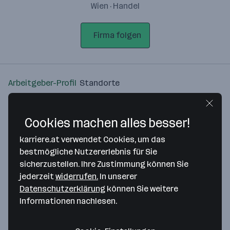
Wien · Handel
Firma folgen
Arbeitgeber-Profil
Standorte
Standort
Cookies machen alles besser!
karriere.at verwendet Cookies, um das
bestmögliche Nutzererlebnis für Sie
sicherzustellen. Ihre Zustimmung können Sie
Bitte stimme unseren Cookie-
jederzeit
widerrufen.
In unserer
Richtlinien zu, um diese Karte
Datenschutzerklärung
können Sie weitere
anzuzeigen.
Informationen nachlesen.
Zustimmung geben