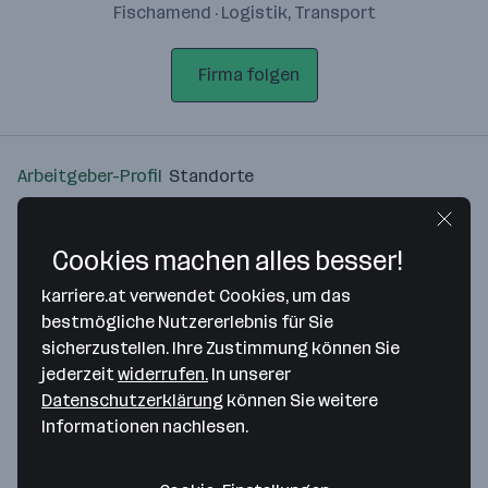
Fischamend · Logistik, Transport
Firma folgen
Arbeitgeber-Profil
Standorte
Standort
Cookies machen alles besser!
karriere.at verwendet Cookies, um das
bestmögliche Nutzererlebnis für Sie
sicherzustellen. Ihre Zustimmung können Sie
Bitte stimme unseren Cookie-
jederzeit
widerrufen.
In unserer
Richtlinien zu, um diese Karte
Datenschutzerklärung
können Sie weitere
anzuzeigen.
Informationen nachlesen.
Zustimmung geben