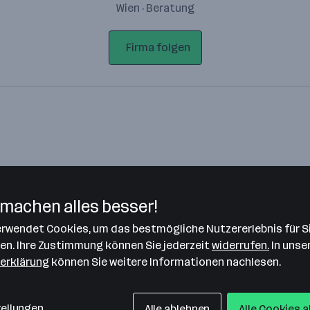
Wien · Beratung
Firma folgen
machen alles besser!
verwendet Cookies, um das bestmögliche Nutzererlebnis für S
Bitte stimme unseren Cookie-
len. Ihre Zustimmung können Sie jederzeit
widerrufen.
In unse
Richtlinien zu, um diese Karte
erklärung
können Sie weitere Informationen nachlesen.
anzuzeigen.
Zustimmung geben
tellungen
Alle ablehnen
Alle Cookies 