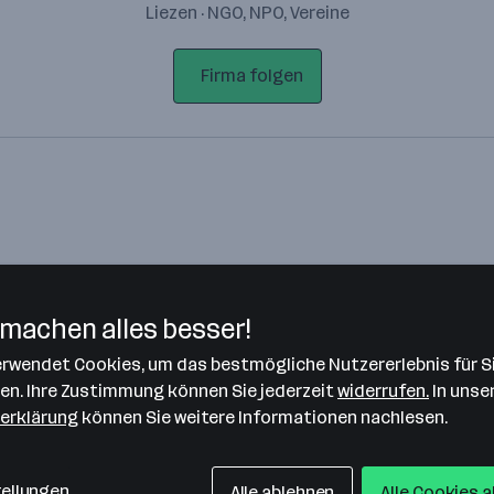
Liezen · NGO, NPO, Vereine
Firma folgen
machen alles besser!
verwendet Cookies, um das bestmögliche Nutzererlebnis für S
Bitte stimme unseren Cookie-
len. Ihre Zustimmung können Sie jederzeit
widerrufen.
In unse
Richtlinien zu, um diese Karte
erklärung
können Sie weitere Informationen nachlesen.
anzuzeigen.
Zustimmung geben
tellungen
Alle ablehnen
Alle Cookies 