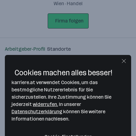
Wien · Handel
Firma folgen
Arbeitgeber-Profil
Standorte
Standort
Cookies machen alles besser!
karriere.at verwendet Cookies, um das
bestmögliche Nutzererlebnis für Sie
sicherzustellen. Ihre Zustimmung können Sie
Bitte stimme unseren Cookie-
jederzeit
widerrufen.
In unserer
Richtlinien zu, um diese Karte
Datenschutzerklärung
können Sie weitere
anzuzeigen.
Informationen nachlesen.
Zustimmung geben