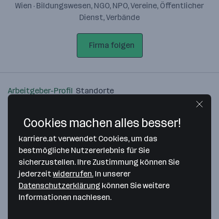
Wien · Bildungswesen, NGO, NPO, Vereine, Öffentlicher
Dienst, Verbände
Firma folgen
Arbeitgeber-Profil
Standorte
Standort
Cookies machen alles besser!
karriere.at verwendet Cookies, um das
bestmögliche Nutzererlebnis für Sie
sicherzustellen. Ihre Zustimmung können Sie
jederzeit
widerrufen.
In unserer
Bitte stimme unseren Cookie-
Datenschutzerklärung
können Sie weitere
Richtlinien zu, um diese Karte
Informationen nachlesen.
anzuzeigen.
Zustimmung geben