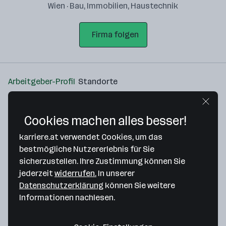
Wien · Bau, Immobilien, Haustechnik
Firma folgen
Arbeitgeber-Profil
Standorte
Standort
Cookies machen alles besser!
karriere.at verwendet Cookies, um das
bestmögliche Nutzererlebnis für Sie
sicherzustellen. Ihre Zustimmung können Sie
Bitte stimme unseren Cookie-
jederzeit
widerrufen.
In unserer
Richtlinien zu, um diese Karte
Datenschutzerklärung
können Sie weitere
anzuzeigen.
Informationen nachlesen.
Zustimmung geben