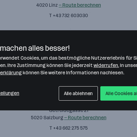
4020 Linz
— Route berechnen
T +43 732 603030
SAXINGER Rechtsanwalts GmbH
machen alles besser!
Edisonstraße 1
verwendet Cookies, um das bestmögliche Nutzererlebnis für S
4600 Wels
— Route berechnen
len. Ihre Zustimmung können Sie jederzeit
widerrufen.
In unse
T +43 7242 65290
erklärung
können Sie weitere Informationen nachlesen.
tellungen
Alle ablehnen
Alle Cookies 
SAXINGER Rechtsanwalts GmbH
Getreidegasse 21
5020 Salzburg
— Route berechnen
T +43 662 275 575