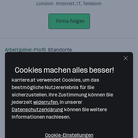
London · Internet, IT, Telekom
Firma folgen
Arbeitgeber-Profil
Standorte
Standort
Cookies machen alles besser!
karriere.at verwendet Cookies, um das
bestmögliche Nutzererlebnis für Sie
sicherzustellen. Ihre Zustimmung können Sie
jederzeit
widerrufen.
In unserer
Bitte stimme unseren Cookie-
Datenschutzerklärung
können Sie weitere
Richtlinien zu, um diese Karte
Informationen nachlesen.
anzuzeigen.
Zustimmung geben
Cookie-Einstellungen