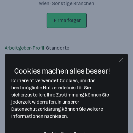
Wien · Sonstige Branchen
Firma folgen
Arbeitgeber-Profil
Standorte
Standort
Cookies machen alles besser!
karriere.at verwendet Cookies, um das
bestmögliche Nutzererlebnis für Sie
sicherzustellen. Ihre Zustimmung können Sie
Bitte stimme unseren Cookie-
jederzeit
widerrufen.
In unserer
Richtlinien zu, um diese Karte
Datenschutzerklärung
können Sie weitere
anzuzeigen.
Informationen nachlesen.
Zustimmung geben