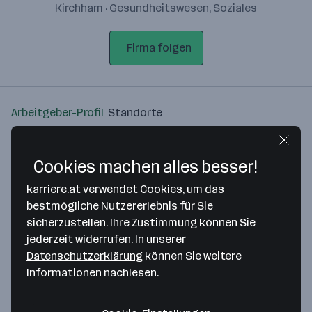
Kirchham · Gesundheitswesen, Soziales
Firma folgen
Arbeitgeber-Profil
Standorte
Standort
Cookies machen alles besser!
karriere.at verwendet Cookies, um das
bestmögliche Nutzererlebnis für Sie
sicherzustellen. Ihre Zustimmung können Sie
Bitte stimme unseren Cookie-
jederzeit
widerrufen.
In unserer
Richtlinien zu, um diese Karte
Datenschutzerklärung
können Sie weitere
anzuzeigen.
Informationen nachlesen.
Zustimmung geben