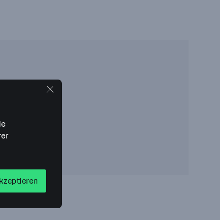
ie
rer
akzeptieren