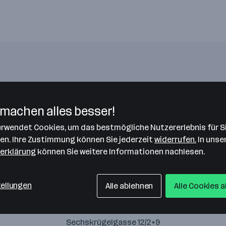
Bitte stimme unseren Cookie-
Richtlinien zu, um diese Karte
machen alles besser!
anzuzeigen.
verwendet Cookies, um das bestmögliche Nutzererlebnis für S
Zustimmung geben
len. Ihre Zustimmung können Sie jederzeit
widerrufen.
In unse
erklärung
können Sie weitere Informationen nachlesen.
tellungen
Alle ablehnen
Alle Cookies 
s-team IT solutions GmbH
Sechskrügelgasse 12/2+9