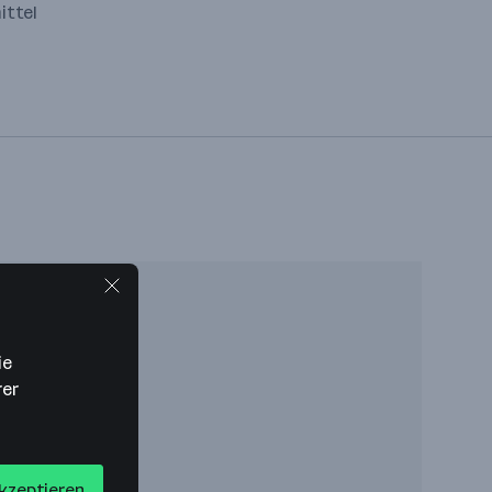
ittel
ie
rer
akzeptieren