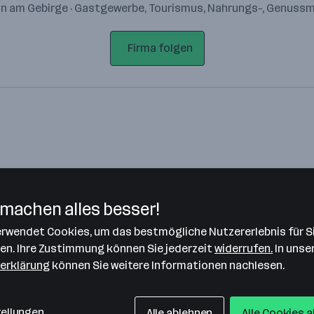
n am Gebirge · Gastgewerbe, Tourismus, Nahrungs-, Genussm
Firma folgen
machen alles besser!
verwendet Cookies, um das bestmögliche Nutzererlebnis für S
Bitte stimme unseren Cookie-
len. Ihre Zustimmung können Sie jederzeit
widerrufen.
In unse
Richtlinien zu, um diese Karte
erklärung
können Sie weitere Informationen nachlesen.
anzuzeigen.
Zustimmung geben
tellungen
Alle ablehnen
Alle Cookies 