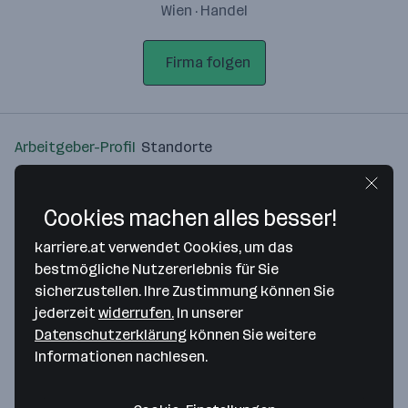
Wien · Handel
Firma folgen
Arbeitgeber-Profil
Standorte
Standort
Cookies machen alles besser!
karriere.at verwendet Cookies, um das
bestmögliche Nutzererlebnis für Sie
sicherzustellen. Ihre Zustimmung können Sie
Bitte stimme unseren Cookie-
jederzeit
widerrufen.
In unserer
Richtlinien zu, um diese Karte
Datenschutzerklärung
können Sie weitere
anzuzeigen.
Informationen nachlesen.
Zustimmung geben