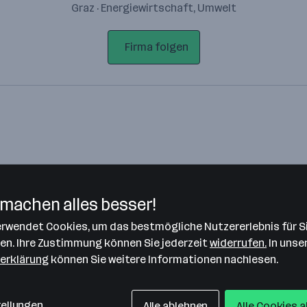
Graz · Energiewirtschaft, Umwelt
Firma folgen
machen alles besser!
verwendet Cookies, um das bestmögliche Nutzererlebnis für S
Bitte stimme unseren Cookie-
len. Ihre Zustimmung können Sie jederzeit
widerrufen.
In unse
Richtlinien zu, um diese Karte
erklärung
können Sie weitere Informationen nachlesen.
anzuzeigen.
Zustimmung geben
tellungen
Alle ablehnen
Alle Cookies 