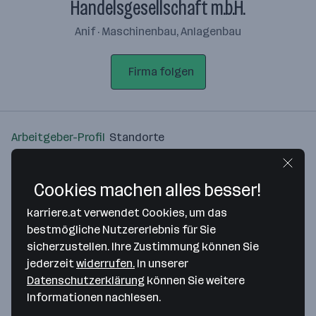
Handelsgesellschaft m.b.H.
Anif · Maschinenbau, Anlagenbau
Firma folgen
Arbeitgeber-Profil
Standorte
Standort
Cookies machen alles besser!
karriere.at verwendet Cookies, um das
bestmögliche Nutzererlebnis für Sie
sicherzustellen. Ihre Zustimmung können Sie
Bitte stimme unseren Cookie-
jederzeit
widerrufen.
In unserer
Richtlinien zu, um diese Karte
Datenschutzerklärung
können Sie weitere
anzuzeigen.
Informationen nachlesen.