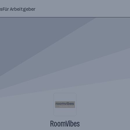
ns
Für Arbeitgeber
RoomVibes