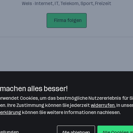
Wels · Internet, IT, Telekom, Sport, Freizeit
Firma folgen
machen alles besser!
verwendet Cookies, um das bestmögliche Nutzererlebnis für S
Bitte stimme unseren Cookie-
len. Ihre Zustimmung können Sie jederzeit
widerrufen.
In unse
Richtlinien zu, um diese Karte
erklärung
können Sie weitere Informationen nachlesen.
anzuzeigen.
Zustimmung geben
tellungen
Alle ablehnen
Alle Cookies 