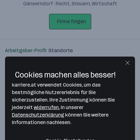
Gänserndorf · Recht, Steuern, Wirtschaft
Firma folgen
Arbeitgeber-Profil
Standorte
Standort
Cookies machen alles besser!
karriere.at verwendet Cookies, um das
bestmögliche Nutzererlebnis für Sie
sicherzustellen. Ihre Zustimmung können Sie
Bitte stimme unseren Cookie-
jederzeit
widerrufen.
In unserer
Richtlinien zu, um diese Karte
Datenschutzerklärung
können Sie weitere
anzuzeigen.
Informationen nachlesen.
Zustimmung geben