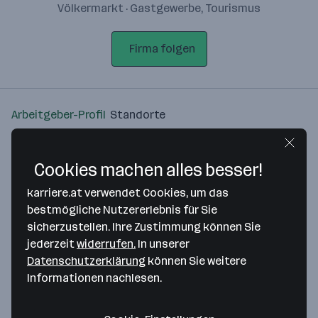
Völkermarkt · Gastgewerbe, Tourismus
Firma folgen
Arbeitgeber-Profil
Standorte
Standort
Cookies machen alles besser!
karriere.at verwendet Cookies, um das
bestmögliche Nutzererlebnis für Sie
sicherzustellen. Ihre Zustimmung können Sie
Bitte stimme unseren Cookie-
jederzeit
widerrufen.
In unserer
Richtlinien zu, um diese Karte
Datenschutzerklärung
können Sie weitere
anzuzeigen.
Informationen nachlesen.
Zustimmung geben