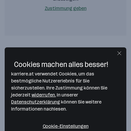
Zustimmung geben
Research Studios Austria ForschungsgesmbH
Leopoldskronstraße 30
Cookies machen alles besser!
5020 Salzburg
— Route berechnen
karriere.at verwendet Cookies, um das
T +43 662 83 46 02
bestmögliche Nutzererlebnis für Sie
sicherzustellen. Ihre Zustimmung können Sie
jederzeit
widerrufen.
In unserer
Datenschutzerklärung
können Sie weitere
Research Studio Pervasive Computing
Informationen nachlesen.
Applications (PCA)
Webgasse 16
Cookie-Einstellungen
1060 Wien
— Route berechnen