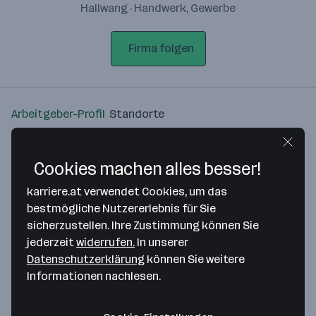
Hallwang · Handwerk, Gewerbe
Firma folgen
Arbeitgeber-Profil
Standorte
Standort
Cookies machen alles besser!
karriere.at verwendet Cookies, um das
bestmögliche Nutzererlebnis für Sie
sicherzustellen. Ihre Zustimmung können Sie
Bitte stimme unseren Cookie-
jederzeit
widerrufen.
In unserer
Richtlinien zu, um diese Karte
Datenschutzerklärung
können Sie weitere
anzuzeigen.
Informationen nachlesen.
Zustimmung geben