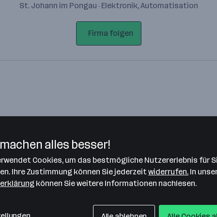
St. Johann im Pongau · Elektronik, Automatisation
Firma folgen
machen alles besser!
verwendet Cookies, um das bestmögliche Nutzererlebnis für S
Bitte stimme unseren Cookie-
len. Ihre Zustimmung können Sie jederzeit
widerrufen.
In unse
Richtlinien zu, um diese Karte
erklärung
können Sie weitere Informationen nachlesen.
anzuzeigen.
Zustimmung geben
tellungen
Alle ablehnen
Alle Cookies 