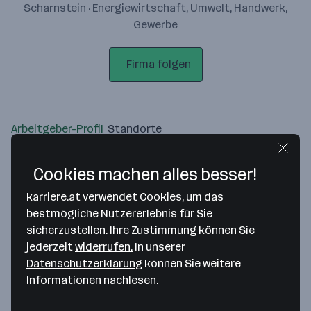
Scharnstein · Energiewirtschaft, Umwelt, Handwerk,
Gewerbe
Firma folgen
Arbeitgeber-Profil
Standorte
Standort
Cookies machen alles besser!
karriere.at verwendet Cookies, um das
bestmögliche Nutzererlebnis für Sie
sicherzustellen. Ihre Zustimmung können Sie
jederzeit
widerrufen.
In unserer
Bitte stimme unseren Cookie-
Datenschutzerklärung
können Sie weitere
Richtlinien zu, um diese Karte
Informationen nachlesen.
anzuzeigen.
Zustimmung geben