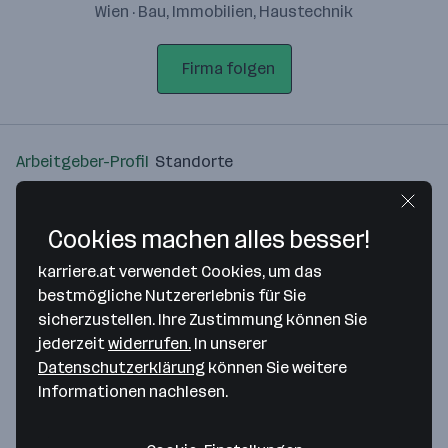
Wien · Bau, Immobilien, Haustechnik
Firma folgen
Arbeitgeber-Profil
Standorte
Standort
Cookies machen alles besser!
karriere.at verwendet Cookies, um das
bestmögliche Nutzererlebnis für Sie
sicherzustellen. Ihre Zustimmung können Sie
Bitte stimme unseren Cookie-
jederzeit
widerrufen.
In unserer
Richtlinien zu, um diese Karte
Datenschutzerklärung
können Sie weitere
anzuzeigen.
Informationen nachlesen.
Zustimmung geben