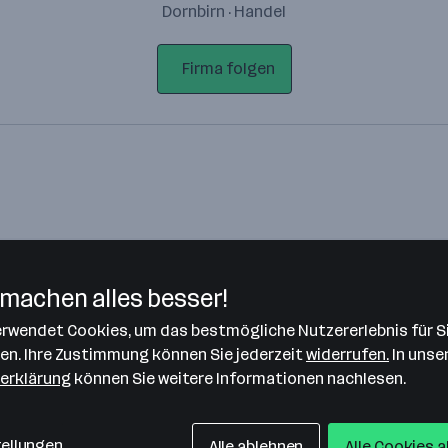
Dornbirn · Handel
Firma folgen
machen alles besser!
verwendet Cookies, um das bestmögliche Nutzererlebnis für S
Bitte stimme unseren Cookie-
len. Ihre Zustimmung können Sie jederzeit
widerrufen.
In unse
Richtlinien zu, um diese Karte
erklärung
können Sie weitere Informationen nachlesen.
anzuzeigen.
Zustimmung geben
tellungen
Alle ablehnen
Alle Cookies 