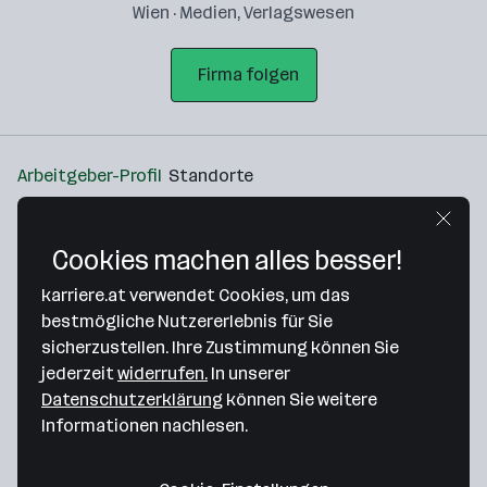
Wien · Medien, Verlagswesen
Firma folgen
Arbeitgeber-Profil
Standorte
Standort
Cookies machen alles besser!
karriere.at verwendet Cookies, um das
bestmögliche Nutzererlebnis für Sie
sicherzustellen. Ihre Zustimmung können Sie
Bitte stimme unseren Cookie-
jederzeit
widerrufen.
In unserer
Richtlinien zu, um diese Karte
Datenschutzerklärung
können Sie weitere
anzuzeigen.
Informationen nachlesen.
Zustimmung geben