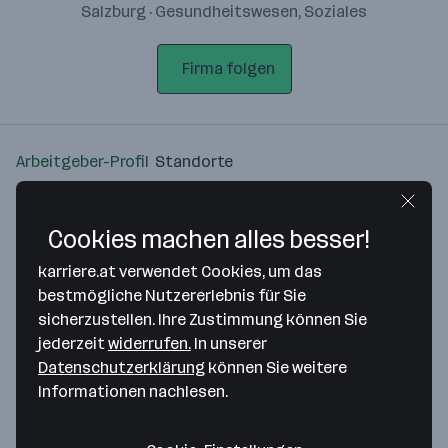
Salzburg · Gesundheitswesen, Soziales
Firma folgen
Arbeitgeber-Profil
Standorte
Standort
Cookies machen alles besser!
karriere.at verwendet Cookies, um das
bestmögliche Nutzererlebnis für Sie
sicherzustellen. Ihre Zustimmung können Sie
Bitte stimme unseren Cookie-
jederzeit
widerrufen.
In unserer
Richtlinien zu, um diese Karte
Datenschutzerklärung
können Sie weitere
anzuzeigen.
Informationen nachlesen.
Zustimmung geben