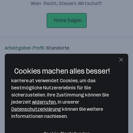
Wien · Recht, Steuern, Wirtschaft
Firma folgen
Arbeitgeber-Profil
Standorte
Standort
Cookies machen alles besser!
karriere.at verwendet Cookies, um das
bestmögliche Nutzererlebnis für Sie
sicherzustellen. Ihre Zustimmung können Sie
Bitte stimme unseren Cookie-
jederzeit
widerrufen.
In unserer
Richtlinien zu, um diese Karte
Datenschutzerklärung
können Sie weitere
anzuzeigen.
Informationen nachlesen.
Zustimmung geben